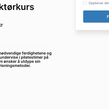
Oppbevar dett
uktørkurs
kr
e nødvendige ferdighetene og
ndervise i pilatestimer på
om ønsker å utdype sin
rvisningsmetoder.