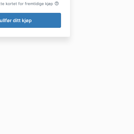
help_outline
e kortet for fremtidige kjøp